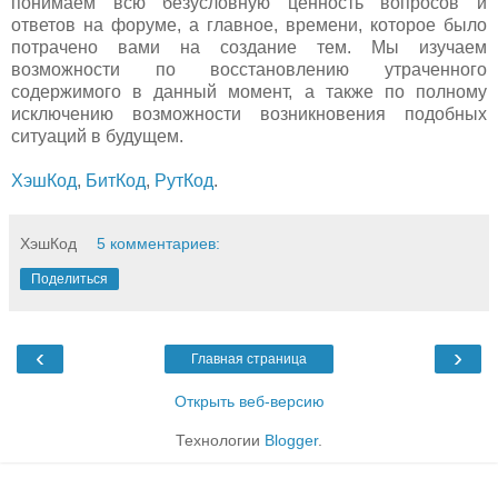
понимаем всю безусловную ценность вопросов и
ответов на форуме, а главное, времени, которое было
потрачено вами на создание тем. Мы изучаем
возможности по восстановлению утраченного
содержимого в данный момент, а также по полному
исключению возможности возникновения подобных
ситуаций в будущем.
ХэшКод
,
БитКод
,
РутКод
.
ХэшКод
5 комментариев:
Поделиться
‹
›
Главная страница
Открыть веб-версию
Технологии
Blogger
.