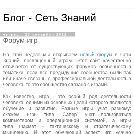
Блог - Сеть Знаний
четверг, 27 сентября 2012 г.
Форум игр
На этой неделе мы открываем
новый форум
в Сети
Знаний, посвященный играм. Этот сайт качественно
отличается от существующих форумов особенностью
тематики: если все предыдущие сообщества были так
или иначе связаны с профессиональной деятельностью
человека, то это сообщество связано с играми.
Как известно, игра - это особый род деятельности
человека, одними из основных целей которого являются
обучение и развитие. Разные игры учат разному:
скажем, игры типа "Сапер" учат пользоваться
компьютером и операционной системой, а игры
типа шахмат - тактическому и стратегическому
мышлению. И этот обучающий аспект игр удачно