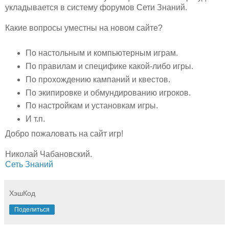
укладывается в систему форумов Сети Знаний.
Какие вопросы уместны на новом сайте?
По настольным и компьютерным играм.
По правилам и специфике какой-либо игры.
По прохождению кампаний и квестов.
По экипировке и обмундированию игроков.
По настройкам и установкам игры.
И т.п.
Добро пожаловать на сайт игр!
Николай Чабановский.
Сеть Знаний
ХэшКод
Поделиться